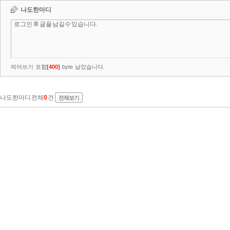
나도한마디
띄어쓰기 포함
[
400
]
byte 남았습니다.
나도한마디 전체
0
건
전체보기