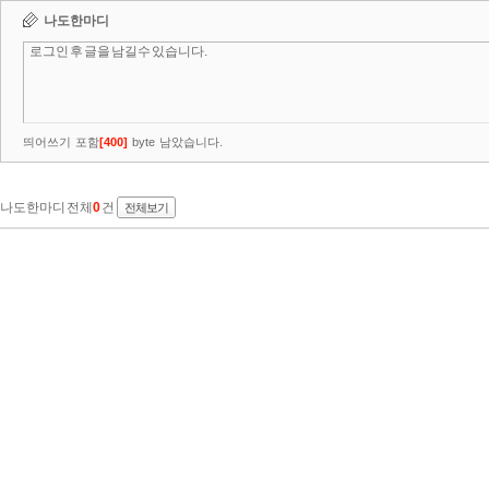
나도한마디
띄어쓰기 포함
[
400
]
byte 남았습니다.
나도한마디 전체
0
건
전체보기