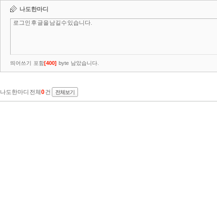
나도한마디
띄어쓰기 포함
[
400
]
byte 남았습니다.
나도한마디 전체
0
건
전체보기