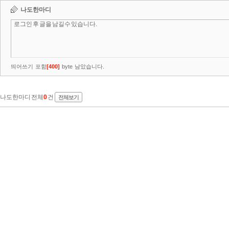
나도한마디
띄어쓰기 포함
[
400
]
byte 남았습니다.
나도한마디 전체
0
건
전체보기