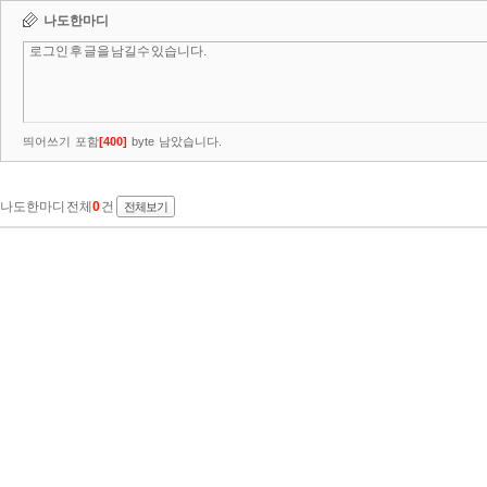
나도한마디
띄어쓰기 포함
[
400
]
byte 남았습니다.
나도한마디 전체
0
건
전체보기