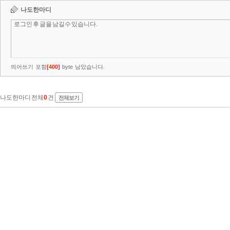
나도한마디
띄어쓰기 포함
[
400
]
byte 남았습니다.
나도한마디 전체
0
건
전체보기