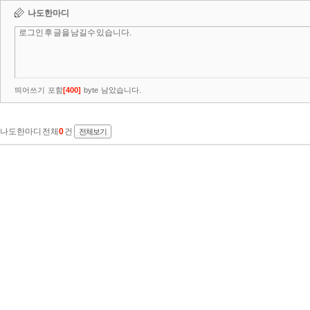
나도한마디
띄어쓰기 포함
[
400
]
byte 남았습니다.
나도한마디 전체
0
건
전체보기