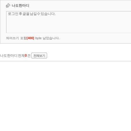
나도한마디
띄어쓰기 포함
[
400
]
byte 남았습니다.
나도한마디 전체
0
건
전체보기