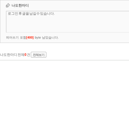
나도한마디
띄어쓰기 포함
[
400
]
byte 남았습니다.
나도한마디 전체
0
건
전체보기