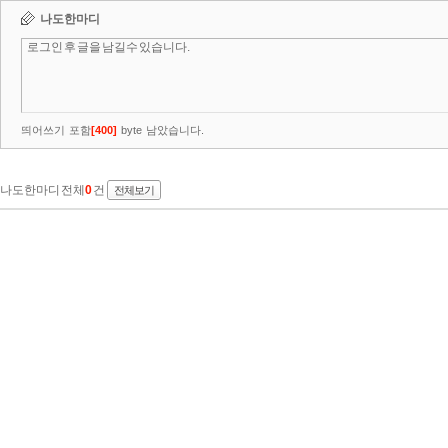
나도한마디
띄어쓰기 포함
[
400
]
byte 남았습니다.
나도한마디 전체
0
건
전체보기