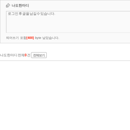
나도한마디
띄어쓰기 포함
[
400
]
byte 남았습니다.
나도한마디 전체
0
건
전체보기