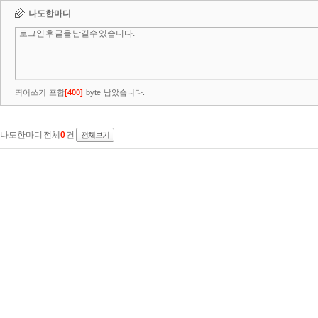
나도한마디
띄어쓰기 포함
[
400
]
byte 남았습니다.
나도한마디 전체
0
건
전체보기