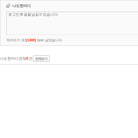
나도한마디
띄어쓰기 포함
[
400
]
byte 남았습니다.
나도한마디 전체
0
건
전체보기