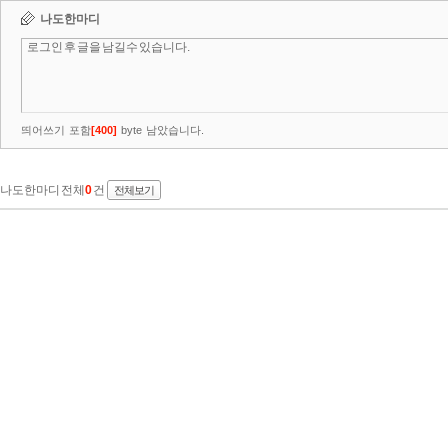
나도한마디
띄어쓰기 포함
[
400
]
byte 남았습니다.
나도한마디 전체
0
건
전체보기