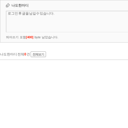
나도한마디
띄어쓰기 포함
[
400
]
byte 남았습니다.
나도한마디 전체
0
건
전체보기