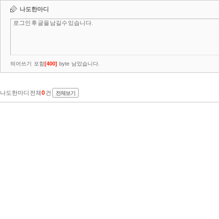
나도한마디
띄어쓰기 포함
[
400
]
byte 남았습니다.
나도한마디 전체
0
건
전체보기