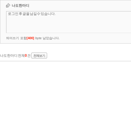
나도한마디
띄어쓰기 포함
[
400
]
byte 남았습니다.
나도한마디 전체
0
건
전체보기