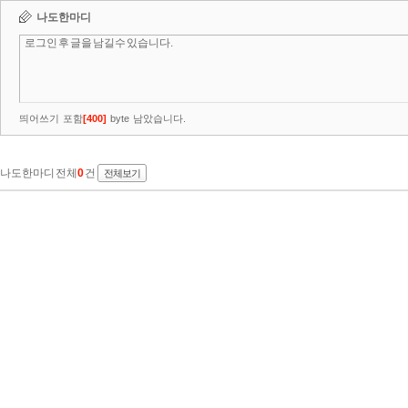
나도한마디
띄어쓰기 포함
[
400
]
byte 남았습니다.
나도한마디 전체
0
건
전체보기