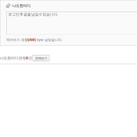
나도한마디
띄어쓰기 포함
[
400
]
byte 남았습니다.
나도한마디 전체
0
건
전체보기