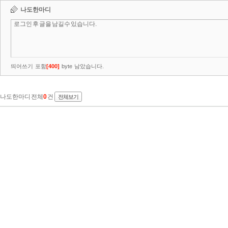
나도한마디
띄어쓰기 포함
[
400
]
byte 남았습니다.
나도한마디 전체
0
건
전체보기