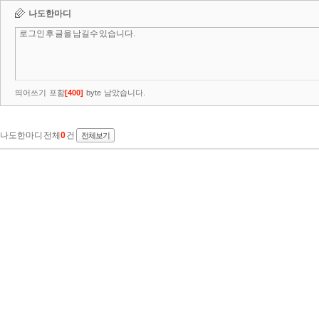
나도한마디
띄어쓰기 포함
[
400
]
byte 남았습니다.
나도한마디 전체
0
건
전체보기