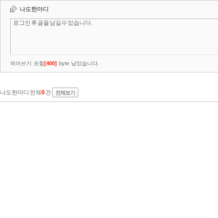
나도한마디
띄어쓰기 포함
[
400
]
byte 남았습니다.
나도한마디 전체
0
건
전체보기