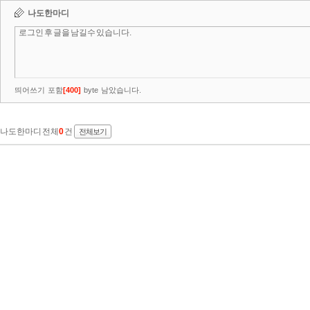
나도한마디
띄어쓰기 포함
[
400
]
byte 남았습니다.
나도한마디 전체
0
건
전체보기