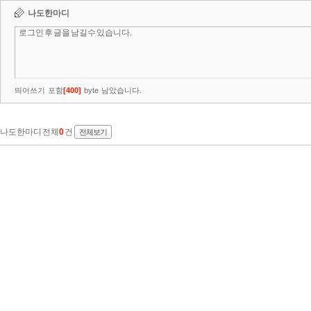
나도한마디
띄어쓰기 포함
[
400
]
byte 남았습니다.
나도한마디 전체
0
건
전체보기