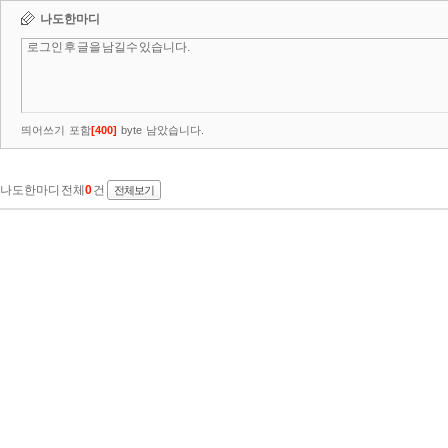
나도한마디
띄어쓰기 포함
[
400
]
byte 남았습니다.
나도한마디 전체
0
건
전체보기