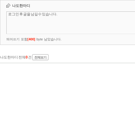
나도한마디
띄어쓰기 포함
[
400
]
byte 남았습니다.
나도한마디 전체
0
건
전체보기