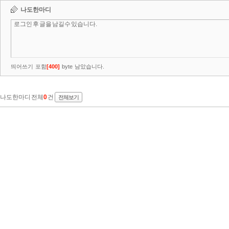
나도한마디
띄어쓰기 포함
[
400
]
byte 남았습니다.
나도한마디 전체
0
건
전체보기