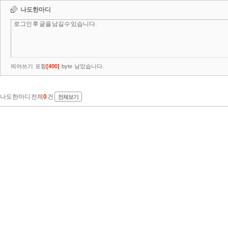
나도한마디
띄어쓰기 포함
[
400
]
byte 남았습니다.
나도한마디 전체
0
건
전체보기