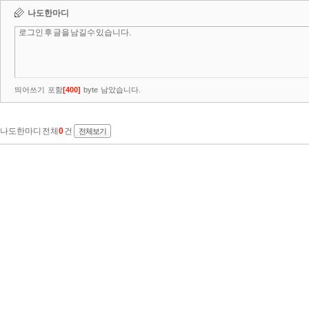
나도한마디
띄어쓰기 포함
[
400
]
byte 남았습니다.
나도한마디 전체
0
건
전체보기