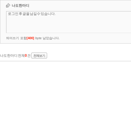
나도한마디
띄어쓰기 포함
[
400
]
byte 남았습니다.
나도한마디 전체
0
건
전체보기