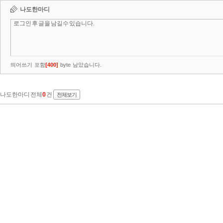
나도한마디
띄어쓰기 포함
[
400
]
byte 남았습니다.
나도한마디 전체
0
건
전체보기