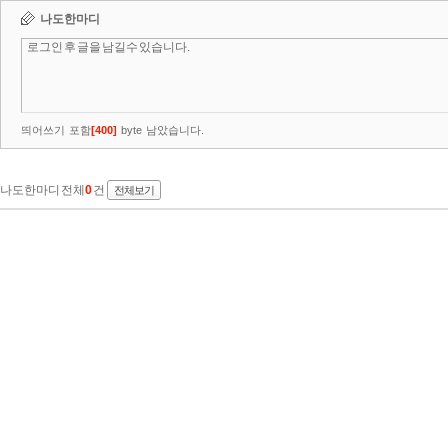
나도한마디
띄어쓰기 포함
[
400
]
byte 남았습니다.
나도한마디 전체
0
건
전체보기