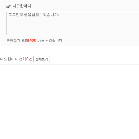
나도한마디
띄어쓰기 포함
[
400
]
byte 남았습니다.
나도한마디 전체
0
건
전체보기