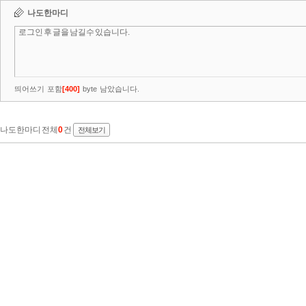
나도한마디
띄어쓰기 포함
[
400
]
byte 남았습니다.
나도한마디 전체
0
건
전체보기