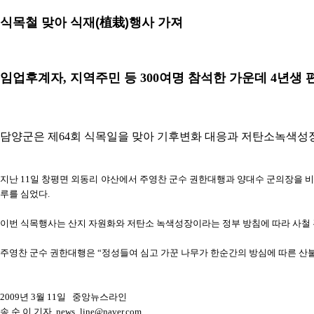
식목철 맞아 식재(植栽)행사 가져
임업후계자, 지역주민 등 300여명 참석한 가운데 4년생 편백
담양군은 제64회 식목일을 맞아 기후변화 대응과 저탄소녹색성장
지난 11일 창평면 외동리 야산에서 주영찬 군수 권한대행과 양대수 군의장을 비롯 
루를 심었다.
이번 식목행사는 산지 자원화와 저탄소 녹색성장이라는 정부 방침에 따라 사철 
주영찬 군수 권한대행은 “정성들여 심고 가꾼 나무가 한순간의 방심에 따른 산
2009년 3월 11일 중앙뉴스라인
송 순 이 기자 news_line@naver.com