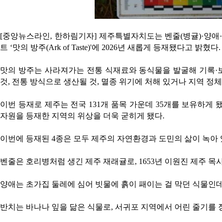
[중앙뉴스라인, 한하림기자] 제주특별자치도는 벤줄(병귤)·양애
트 ‘맛의 방주(Ark of Taste)'에 2026년 새롭게 등재됐다고 밝혔다.
맛의 방주는 사라져가는 전통 식재료와 동식물을 발굴해 기록·보존
것, 전통 방식으로 생산될 것, 멸종 위기에 처해 있거나 지역 
이번 등재로 제주는 전국 131개 품목 가운데 35개를 보유하게 됐
자원을 등재한 지역의 위상을 더욱 굳히게 됐다.
이번에 등재된 4종은 모두 제주의 자연환경과 도민의 삶이 녹아
벤줄은 호리병처럼 생긴 제주 재래귤로, 1653년 이원진 제주 
양애는 초가집 둘레에 심어 빗물에 흙이 패이는 걸 막던 식물인데
반치는 바나나 잎을 닮은 식물로, 서귀포 지역에서 어린 줄기를