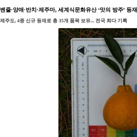
벤줄·양애·반치·제주마, 세계식문화유산 ‘맛의 방주’ 등
제주도, 4종 신규 등재로 총 35개 품목 보유... 전국 최다 기록