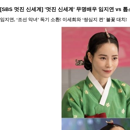
[SBS 멋진 신세계] '멋진 신세계' 무명배우 임지연 vs 
임지연, ‘조선 악녀’ 독기 소환! 이세희와 ‘쌍심지 켠’ 불꽃 대치!