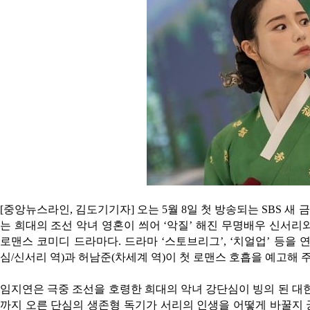
[중앙뉴스라인, 김도기기자] 오는 5월 8일 첫 방송되는 SBS 새
는 희대의 조선 악녀 영혼이 씌어 ‘악질’ 해진 무명배우 신서
로맨스 코미디 드라마다. 드라마 ‘스토브리그’, ‘치얼업’ 등을
심/신서리 역)과 허남준(차세계 역)이 첫 로맨스 호흡을 예고해 
임지연은 극중 조선을 호령한 희대의 악녀 강단심이 빙의 된 대
까지 오른 단심의 생존형 독기가 서리의 인생을 어떻게 바꿀지