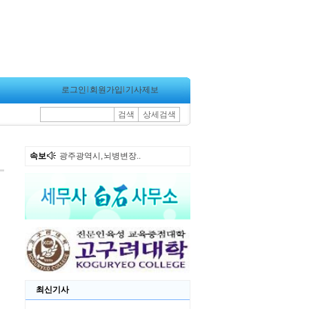
로그인
l
회원가입
l
기사제보
검색
상세검색
속보
광주광역시, 뇌병변장..
최신기사