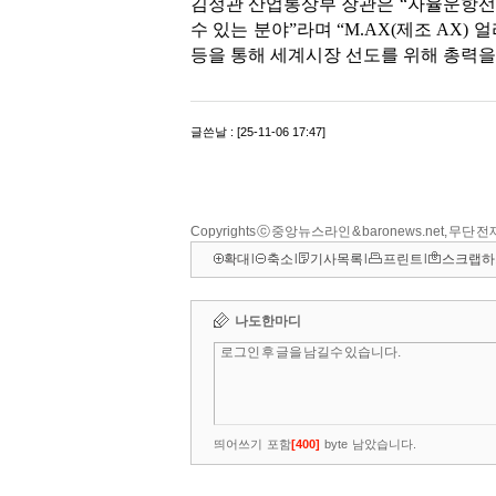
Copyrights ⓒ 중앙뉴스라인 & baronews.net, 무단
확대
l
축소
l
기사목록
l
프린트
l
스크랩하