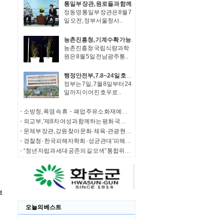
통일부 장관, 원로들과 함께 '한반도 평화공존 발전구상' 공감대 형성 방안 논의
정동영 통일부 장관은 8월 7
일 오전, 정부서울청사..
농촌진흥청, 기계수확 가능한 녹두 새 품종 '채흔' 현장 평가회
농촌진흥청 국립식량과학
원은 8월 5일 전남광주통..
행정안전부, 7.8~24일 호우 피해 특별재난지역 선포
정부는 7일, 7월 8일부터 24
일까지 이어진 호우로 ..
소방청, 폭염 속 휴・폐업 주유소 화재예방에 총력
외교부, '제8차 여성과 함께하는 평화 국제회의' 청년 서포터즈 모집
문체부 장관, 강원 찾아 문화·체육·관광 현장 소통 나서
경찰청 · 한국피해자학회 · 성균관대 '피해자 중심 사법개혁' 학술대회 개최
“청년 자립과 세대 공존의 길 모색” 통합위, '세대상생 자산 특별위원회' 출범
오늘의 베스트