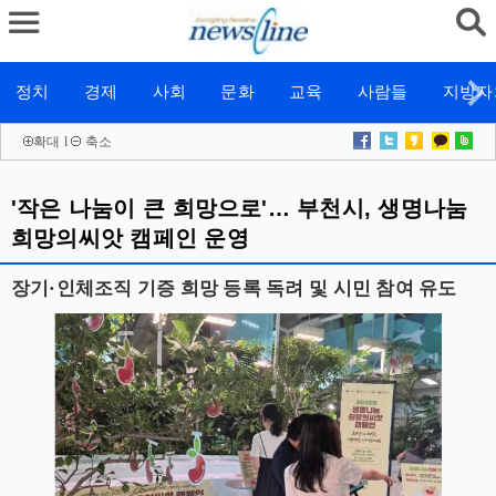
정치
경제
사회
문화
교육
사람들
지방자
확대
l
축소
'작은 나눔이 큰 희망으로'… 부천시, 생명나눔
희망의씨앗 캠페인 운영
장기·인체조직 기증 희망 등록 독려 및 시민 참여 유도