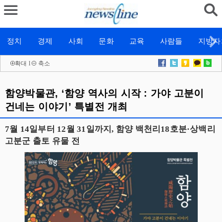
정치
경제
사회
문화
교육
사람들
지방자
확대
l
축소
함양박물관, ‘함양 역사의 시작 : 가야 고분이
건네는 이야기’ 특별전 개최
7월 14일부터 12월 31일까지, 함양 백천리18호분·상백리
고분군 출토 유물 전