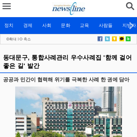
정치
경제
사회
문화
교육
사람들
지방자
확대
l
축소
동대문구, 통합사례관리 우수사례집 '함께 걸어
좋은 길' 발간
공공과 민간이 협력해 위기를 극복한 사례 한 권에 담아