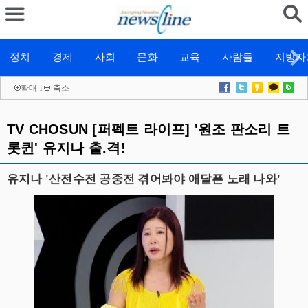
정치
경제
사회
문화
교육
사람들
지방자
확대
l
축소
TV CHOSUN [퍼펙트 라이프] '원조 판소리 트
롯퀸' 유지나 출.격!
유지나 '산전수전 공중전 겪어봐야 애달픈 노래 나와'