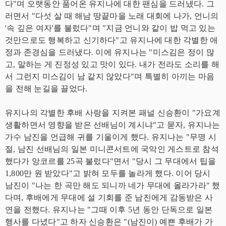
다"며 오랫동안 품어온 유지나에 대한 팬심을 드러냈다. 그
러면서 "다섯 살 때 해남 땅끝마을 노래 대회에 나가, 언니의
'속 깊은 여자'를 불렀다"며 "지금 언니와 같이 밥 먹고 있는
것만으로도 행복하고 신기하다"고 유지나에 대한 각별한 애
정과 존경심을 드러냈다. 이에 유지나는 "미스김은 정이 많
고, 말하는 게 진정성 있고 맛이 있다. 내가 전라도 소리를 해
서 그런지 미스김이 남 같지 않았다"며 특별히 아끼는 마음
을 전해 눈길을 끌었다.
유지나의 각별한 후배 사랑을 지켜본 패널 신승환이 "가요계
생활하면서 영향을 받은 선배님이 계시냐"고 묻자, 유지나는
가수 남진을 언급해 귀를 기울이게 했다. 유지나는 "무명 시
절, 남진 선배님의 일본 미니콘서트에 국악인 게스트로 참석
했다가 앙코르를 25곡 불렀다"면서 "당시 그 무대에서 팁을
1,800만 원 받았다"고 밝혀 모두를 놀라게 했다. 이어 당시
남진이 "나는 한 곡만 해도 되니까 네가 무대에 올라가라" 했
다며, 후배에게 무대에 설 기회를 준 남진에게 감동받은 사
연을 전했다. 유지나는 "그때 이후 5년 동안 단독으로 일본
행사를 다녔다"고 하자 신승환은 "(남진이) 예쁜 후배가 가