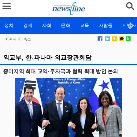
정치
경제
사회
문화
교육
사람들
지방자
확대
l
축소
외교부, 한-파나마 외교장관회담
중미지역 최대 교역·투자국과 협력 확대 방안 논의