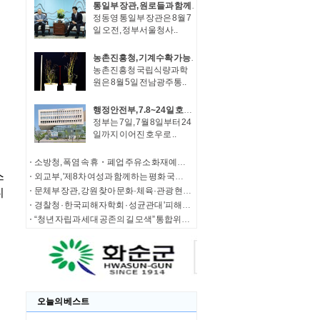
통일부 장관, 원로들과 함께 '한반도 평화공존 발전구상' 공감대 형성 방안 논의
정동영 통일부 장관은 8월 7
일 오전, 정부서울청사..
농촌진흥청, 기계수확 가능한 녹두 새 품종 '채흔' 현장 평가회
농촌진흥청 국립식량과학
원은 8월 5일 전남광주통..
행정안전부, 7.8~24일 호우 피해 특별재난지역 선포
정부는 7일, 7월 8일부터 24
일까지 이어진 호우로 ..
소방청, 폭염 속 휴・폐업 주유소 화재예방에 총력
외교부, '제8차 여성과 함께하는 평화 국제회의' 청년 서포터즈 모집
문체부 장관, 강원 찾아 문화·체육·관광 현장 소통 나서
경찰청 · 한국피해자학회 · 성균관대 '피해자 중심 사법개혁' 학술대회 개최
“청년 자립과 세대 공존의 길 모색” 통합위, '세대상생 자산 특별위원회' 출범
오늘의 베스트