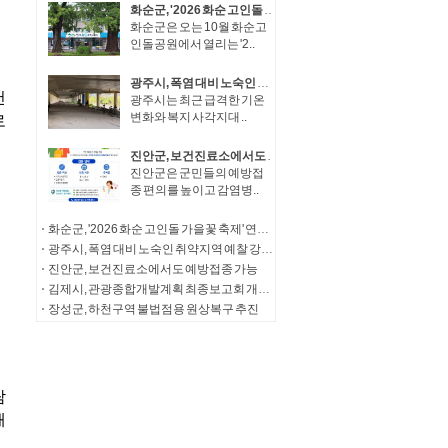
화순군, '2026 화순 고인돌 가을꽃 축제' 연계 체류형 관광·지역경제 활성화 추진
화순군은 오는 10월 화순고
인돌공원에서 열리는 '2..
광주시, 폭염 대비 노숙인 취약지역 예찰 강화…주 2회 이상 상시 순찰
광주시는 최근 급격한 기온
변화와 복지 사각지대 ..
진안군, 보건진료소에서도 예방접종 가능
진안군은 군민들의 예방접
종 편의를 높이고 감염병..
화순군, '2026 화순 고인돌 가을꽃 축제' 연계 체류형 관광·지역경제 활성화 추진
광주시, 폭염 대비 노숙인 취약지역 예찰 강화…주 2회 이상 상시 순찰
진안군, 보건진료소에서도 예방접종 가능
김제시, 관광종합개발계획 최종보고회 개최... '체류형 관광 거점' 도약 시동
장성군, 하천구역 불법점용 원상복구 추진