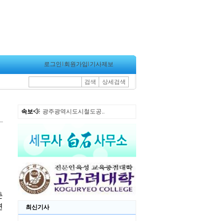
로그인
l
회원가입
l
기사제보
검색
상세검색
속보
광주광역시도시철도공..
최신기사