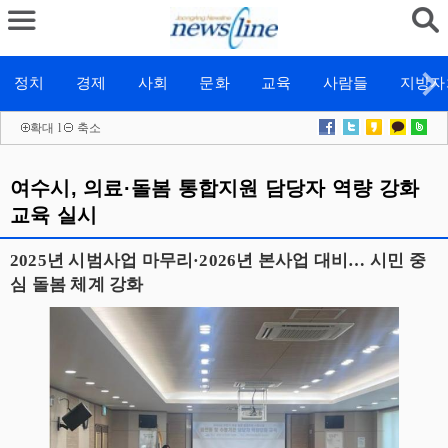
정치
경제
사회
문화
교육
사람들
지방자
확대
l
축소
여수시, 의료·돌봄 통합지원 담당자 역량 강화
교육 실시
2025년 시범사업 마무리·2026년 본사업 대비… 시민 중
심 돌봄 체계 강화