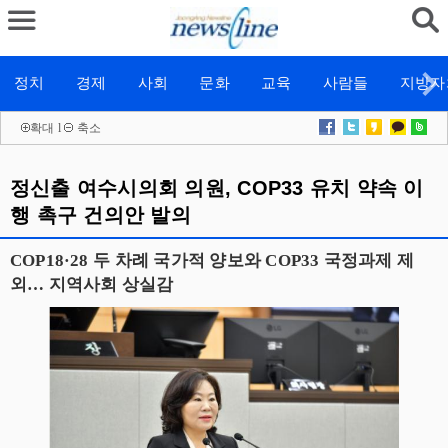
정치
경제
사회
문화
교육
사람들
지방자
확대
l
축소
정신출 여수시의회 의원, COP33 유치 약속 이
행 촉구 건의안 발의
COP18·28 두 차례 국가적 양보와 COP33 국정과제 제
외… 지역사회 상실감