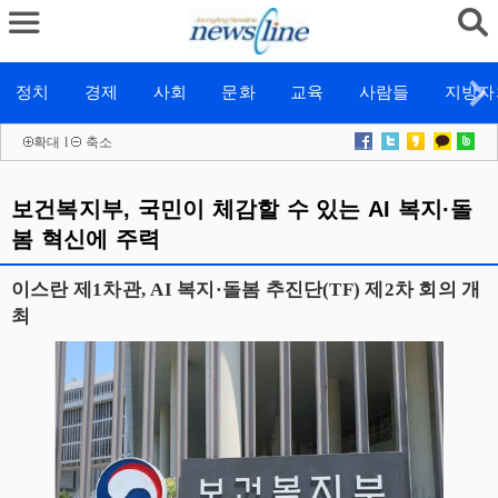
정치
경제
사회
문화
교육
사람들
지방자
확대
l
축소
보건복지부, 국민이 체감할 수 있는 AI 복지·돌
봄 혁신에 주력
이스란 제1차관, AI 복지·돌봄 추진단(TF) 제2차 회의 개
최