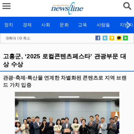
정치
경제
사회
문화
교육
사람들
지방자
확대
l
축소
고흥군, ‘2025 로컬콘텐츠페스타’ 관광부문 대
상 수상
관광·축제·특산물 연계한 차별화된 콘텐츠로 지역 브랜
드 가치 입증