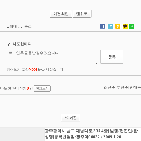
이전화면
맨위로
확대
l
축소
PC버전
광주광역시 남구 대남대로 335 4층|.발행/편집인/한
성영|등록년월일:광주아00032 / 2009.1.20