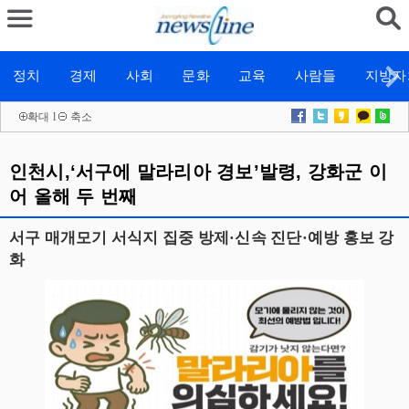
정치
경제
사회
문화
교육
사람들
지방자
확대
l
축소
인천시,‘서구에 말라리아 경보’발령, 강화군 이
어 올해 두 번째
서구 매개모기 서식지 집중 방제·신속 진단·예방 홍보 강
화