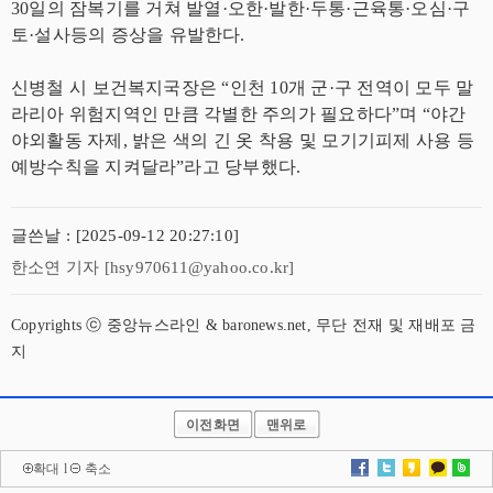
30일의 잠복기를 거쳐 발열·오한·발한·두통·근육통·오심·구
토·설사등의 증상을 유발한다.
신병철 시 보건복지국장은 “인천 10개 군·구 전역이 모두 말
라리아 위험지역인 만큼 각별한 주의가 필요하다”며 “야간
야외활동 자제, 밝은 색의 긴 옷 착용 및 모기기피제 사용 등
예방수칙을 지켜달라”라고 당부했다.
글쓴날 : [2025-09-12 20:27:10]
한소연 기자 [hsy970611@yahoo.co.kr]
Copyrights ⓒ 중앙뉴스라인 & baronews.net, 무단 전재 및 재배포 금
지
이전화면
맨위로
확대
l
축소